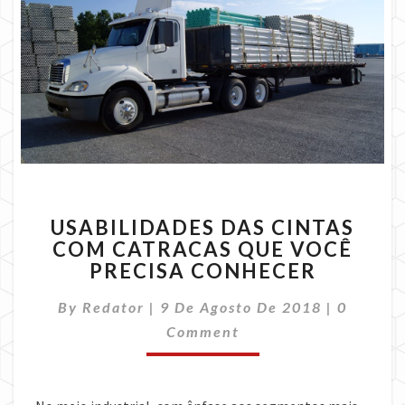
USABILIDADES
USABILIDADES DAS CINTAS
DAS
COM CATRACAS QUE VOCÊ
CINTAS
PRECISA CONHECER
COM
CATRACAS
Commen
By
Redator
|
9 De Agosto De 2018
QUE
|
0
VOCÊ
Comment
PRECISA
CONHECER