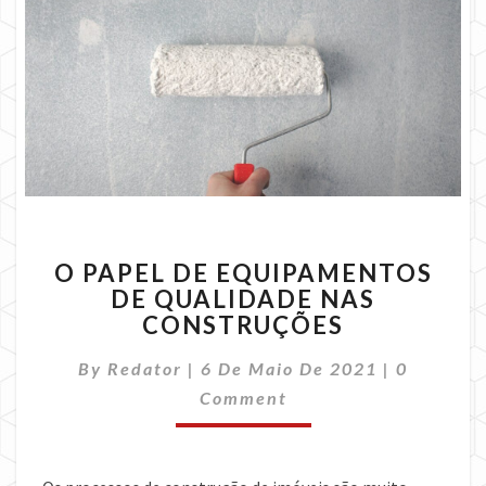
O
O PAPEL DE EQUIPAMENTOS
PAPEL
DE QUALIDADE NAS
DE
CONSTRUÇÕES
EQUIPAMENTOS
DE
Comment
By
Redator
|
6 De Maio De 2021
QUALIDADE
|
0
NAS
Comment
CONSTRUÇÕES