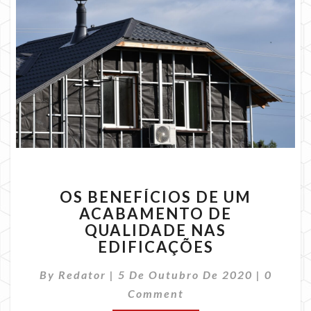
OS
OS BENEFÍCIOS DE UM
BENEFÍCIOS
ACABAMENTO DE
DE
QUALIDADE NAS
UM
ACABAMENTO
EDIFICAÇÕES
DE
Commen
QUALIDADE
By
Redator
|
5 De Outubro De 2020
|
0
NAS
Comment
EDIFICAÇÕES