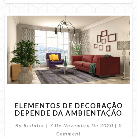
ELEMENTOS
ELEMENTOS DE DECORAÇÃO
DE
DEPENDE DA AMBIENTAÇÃO
DECORAÇÃO
DEPENDE
Comme
By
Redator
|
7 De Novembro De 2020
|
0
DA
AMBIENTAÇÃO
Comment