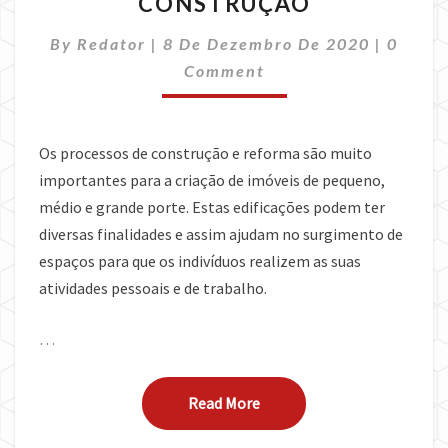
CONSTRUÇÃO
BONS
MATERIAIS
Comme
By
Redator
|
8 De Dezembro De 2020
E
|
0
RECURSOS
Comment
NA
CONSTRUÇÃO
Os processos de construção e reforma são muito
importantes para a criação de imóveis de pequeno,
médio e grande porte. Estas edificações podem ter
diversas finalidades e assim ajudam no surgimento de
espaços para que os indivíduos realizem as suas
atividades pessoais e de trabalho.
…
Read More
Read More