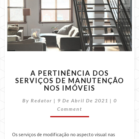
A
A PERTINÊNCIA DOS
PERTINÊNCIA
SERVIÇOS DE MANUTENÇÃO
DOS
NOS IMÓVEIS
SERVIÇOS
DE
Comment
By
Redator
|
9 De Abril De 2021
MANUTENÇÃO
|
0
NOS
Comment
IMÓVEIS
Os serviços de modificação no aspecto visual nas