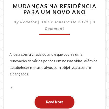
MUDANÇAS
MUDANÇAS NA RESIDÊNCIA
NA
PARA UM NOVO ANO
RESIDÊNCIA
PARA
Commen
By
Redator
|
18 De Janeiro De 2021
|
0
UM
NOVO
Comment
ANO
A ideia com a virada do ano é que ocorra uma
renovação de vários pontos em nossas vidas, além de
estabelecer metas e alvos com objetivos a serem
alcançados.
…
Read More
Read More