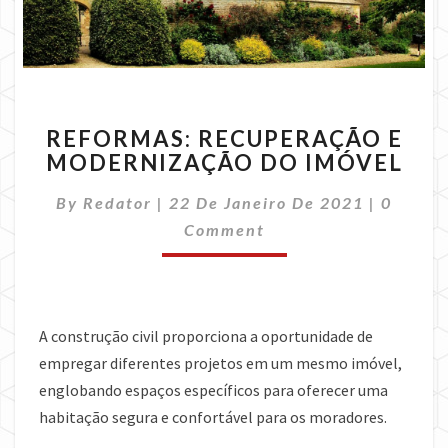
REFORMAS:
REFORMAS: RECUPERAÇÃO E
RECUPERAÇÃO
MODERNIZAÇÃO DO IMÓVEL
E
MODERNIZAÇÃO
Commen
By
Redator
|
22 De Janeiro De 2021
|
0
DO
IMÓVEL
Comment
A construção civil proporciona a oportunidade de
empregar diferentes projetos em um mesmo imóvel,
englobando espaços específicos para oferecer uma
habitação segura e confortável para os moradores.