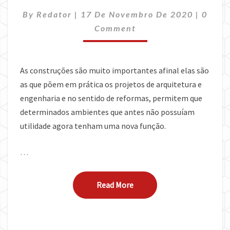
DE
Comme
By
Redator
|
17 De Novembro De 2020
CONSTRUÇÕES
|
0
E
Comment
REFORMAS
As construções são muito importantes afinal elas são
as que põem em prática os projetos de arquitetura e
engenharia e no sentido de reformas, permitem que
determinados ambientes que antes não possuíam
utilidade agora tenham uma nova função.
…
Read More
Read More