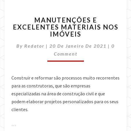
MANUTENÇÕES
MANUTENÇÕES E
E
EXCELENTES MATERIAIS NOS
EXCELENTES
IMÓVEIS
MATERIAIS
NOS
Commen
By
Redator
|
20 De Janeiro De 2021
IMÓVEIS
|
0
Comment
Construir e reformar são processos muito recorrentes
para as construtoras, que são empresas
especializadas na área de construção civil e que
podem elaborar projetos personalizados para os seus
clientes.
…