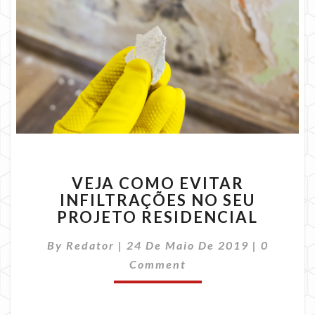
VEJA
VEJA COMO EVITAR
COMO
INFILTRAÇÕES NO SEU
EVITAR
PROJETO RESIDENCIAL
INFILTRAÇÕES
NO
Comment
By
Redator
|
24 De Maio De 2019
SEU
|
0
PROJETO
Comment
RESIDENCIAL