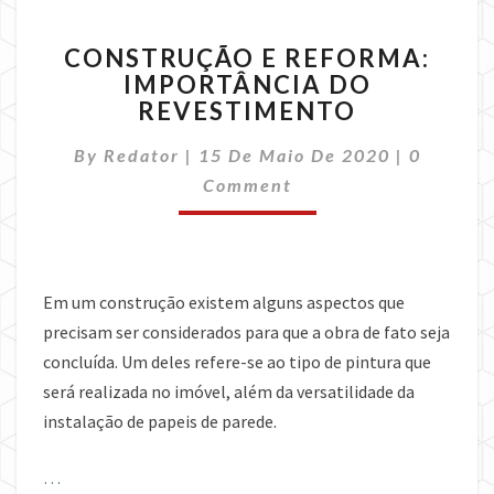
CONSTRUÇÃO
CONSTRUÇÃO E REFORMA:
E
IMPORTÂNCIA DO
REFORMA:
REVESTIMENTO
IMPORTÂNCIA
DO
Comment
By
Redator
|
15 De Maio De 2020
REVESTIMENTO
|
0
Comment
Em um construção existem alguns aspectos que
precisam ser considerados para que a obra de fato seja
concluída. Um deles refere-se ao tipo de pintura que
será realizada no imóvel, além da versatilidade da
instalação de papeis de parede.
…