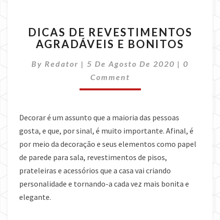
DICAS
DICAS DE REVESTIMENTOS
DE
AGRADÁVEIS E BONITOS
REVESTIMENTOS
AGRADÁVEIS
Commen
By
Redator
|
5 De Agosto De 2020
|
0
E
BONITOS
Comment
Decorar é um assunto que a maioria das pessoas
gosta, e que, por sinal, é muito importante. Afinal, é
por meio da decoração e seus elementos como papel
de parede para sala, revestimentos de pisos,
prateleiras e acessórios que a casa vai criando
personalidade e tornando-a cada vez mais bonita e
elegante.