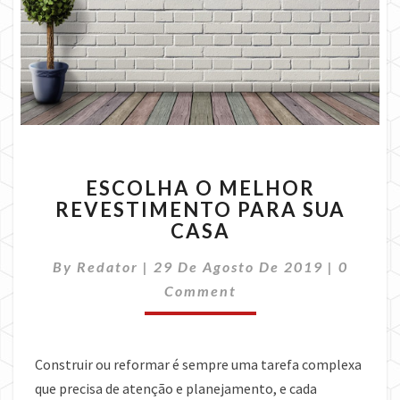
ESCOLHA
ESCOLHA O MELHOR
O
REVESTIMENTO PARA SUA
MELHOR
CASA
REVESTIMENTO
PARA
Commen
By
Redator
|
29 De Agosto De 2019
SUA
|
0
CASA
Comment
Construir ou reformar é sempre uma tarefa complexa
que precisa de atenção e planejamento, e cada