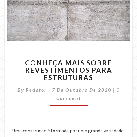
CONHEÇA
CONHEÇA MAIS SOBRE
MAIS
REVESTIMENTOS PARA
SOBRE
ESTRUTURAS
REVESTIMENTOS
PARA
Commen
By
Redator
|
7 De Outubro De 2020
ESTRUTURAS
|
0
Comment
Uma construção é formada por uma grande variedade