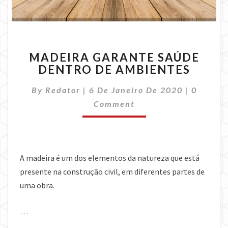
MADEIRA
MADEIRA GARANTE SAÚDE
GARANTE
DENTRO DE AMBIENTES
SAÚDE
DENTRO
Commen
By
Redator
|
6 De Janeiro De 2020
|
0
DE
AMBIENTES
Comment
A madeira é um dos elementos da natureza que está
presente na construção civil, em diferentes partes de
uma obra.
…