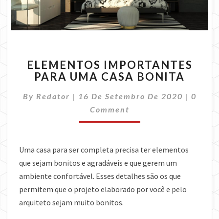
ELEMENTOS
ELEMENTOS IMPORTANTES
IMPORTANTES
PARA UMA CASA BONITA
PARA
UMA
Comme
By
Redator
|
16 De Setembro De 2020
|
0
CASA
BONITA
Comment
Uma casa para ser completa precisa ter elementos
que sejam bonitos e agradáveis e que gerem um
ambiente confortável. Esses detalhes são os que
permitem que o projeto elaborado por você e pelo
arquiteto sejam muito bonitos.