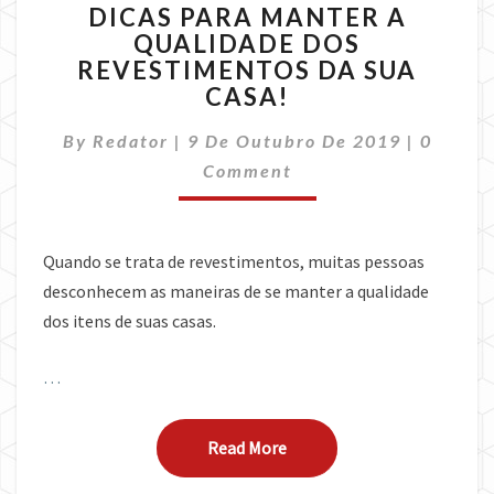
DICAS PARA MANTER A
PARA
QUALIDADE DOS
MANTER
REVESTIMENTOS DA SUA
A
QUALIDADE
CASA!
DOS
Commen
REVESTIMENTOS
By
Redator
|
9 De Outubro De 2019
|
0
DA
Comment
SUA
CASA!
Quando se trata de revestimentos, muitas pessoas
desconhecem as maneiras de se manter a qualidade
dos itens de suas casas.
…
Read More
Read More