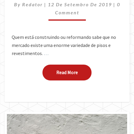
Comme
By
Redator
|
12 De Setembro De 2019
|
0
PARA
QUALQUER
Comment
PROJETO
Quem está construindo ou reformando sabe que no
mercado existe uma enorme variedade de pisos e
revestimentos.
…
Read More
Read More