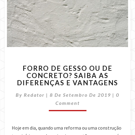
FORRO
FORRO DE GESSO OU DE
DE
CONCRETO? SAIBA AS
GESSO
DIFERENÇAS E VANTAGENS
OU
DE
Comme
By
Redator
|
8 De Setembro De 2019
CONCRETO?
|
0
SAIBA
Comment
AS
DIFERENÇAS
E
Hoje em dia, quando uma reforma ou uma construção
VANTAGENS