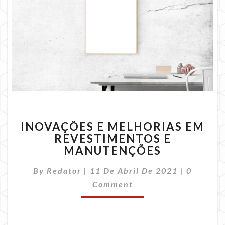
INOVAÇÕES
INOVAÇÕES E MELHORIAS EM
E
REVESTIMENTOS E
MELHORIAS
MANUTENÇÕES
EM
REVESTIMENTOS
Comment
By
Redator
|
11 De Abril De 2021
E
|
0
MANUTENÇÕES
Comment