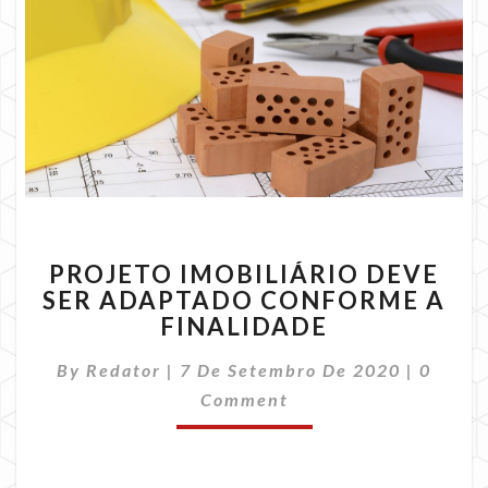
PROJETO
PROJETO IMOBILIÁRIO DEVE
IMOBILIÁRIO
SER ADAPTADO CONFORME A
DEVE
FINALIDADE
SER
ADAPTADO
Comme
By
Redator
|
7 De Setembro De 2020
CONFORME
|
0
A
Comment
FINALIDADE