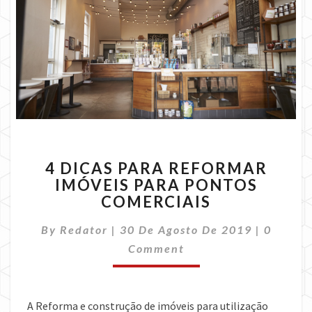
4
4 DICAS PARA REFORMAR
DICAS
IMÓVEIS PARA PONTOS
PARA
COMERCIAIS
REFORMAR
IMÓVEIS
Commen
By
Redator
|
30 De Agosto De 2019
PARA
|
0
PONTOS
Comment
COMERCIAIS
A Reforma e construção de imóveis para utilização