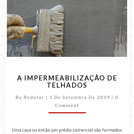
A
A IMPERMEABILIZAÇÃO DE
IMPERMEABILIZAÇÃO
TELHADOS
DE
TELHADOS
Comme
By
Redator
|
1 De Setembro De 2019
|
0
Comment
Uma casa ou então um prédio comercial são formados