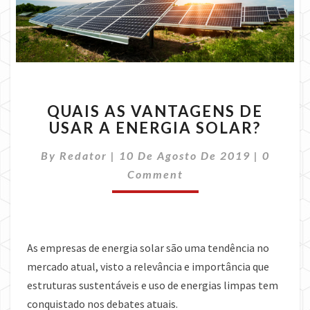
QUAIS
QUAIS AS VANTAGENS DE
AS
USAR A ENERGIA SOLAR?
VANTAGENS
DE
Commen
By
Redator
|
10 De Agosto De 2019
|
0
USAR
A
Comment
ENERGIA
SOLAR?
As empresas de energia solar são uma tendência no
mercado atual, visto a relevância e importância que
estruturas sustentáveis e uso de energias limpas tem
conquistado nos debates atuais.