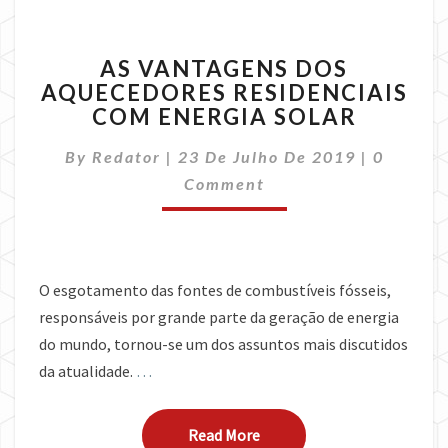
AS
AS VANTAGENS DOS
VANTAGENS
AQUECEDORES RESIDENCIAIS
DOS
COM ENERGIA SOLAR
AQUECEDORES
RESIDENCIAIS
Commen
By
Redator
|
23 De Julho De 2019
COM
|
0
ENERGIA
Comment
SOLAR
O esgotamento das fontes de combustíveis fósseis,
responsáveis por grande parte da geração de energia
do mundo, tornou-se um dos assuntos mais discutidos
da atualidade.
…
Read More
Read More