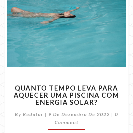
QUANTO
QUANTO TEMPO LEVA PARA
TEMPO
AQUECER UMA PISCINA COM
LEVA
ENERGIA SOLAR?
PARA
AQUECER
Comme
By
Redator
|
9 De Dezembro De 2022
UMA
|
0
PISCINA
Comment
COM