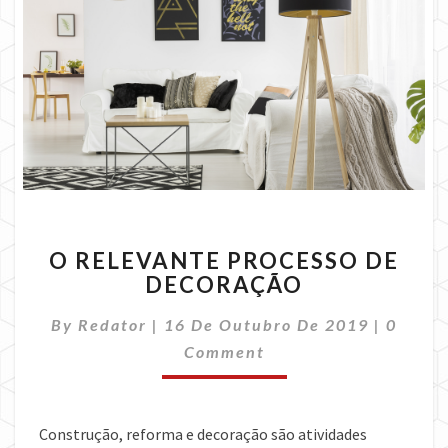
O
O RELEVANTE PROCESSO DE
RELEVANTE
DECORAÇÃO
PROCESSO
DE
Comme
By
Redator
|
16 De Outubro De 2019
|
0
DECORAÇÃO
Comment
Construção, reforma e decoração são atividades