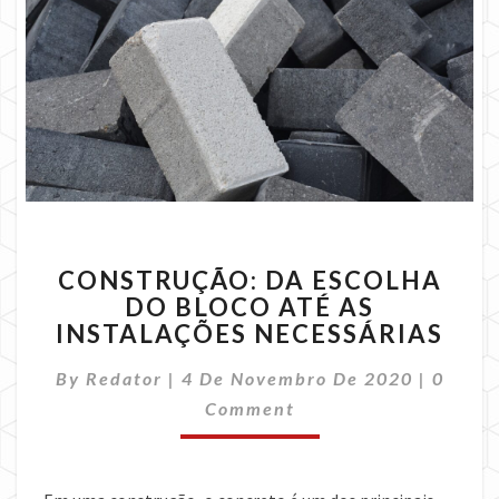
CONSTRUÇÃO:
CONSTRUÇÃO: DA ESCOLHA
DA
DO BLOCO ATÉ AS
ESCOLHA
INSTALAÇÕES NECESSÁRIAS
DO
BLOCO
Comme
By
Redator
|
4 De Novembro De 2020
ATÉ
|
0
AS
Comment
INSTALAÇÕES
NECESSÁRIAS