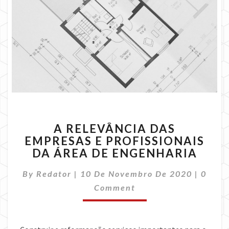
A
A RELEVÂNCIA DAS
RELEVÂNCIA
EMPRESAS E PROFISSIONAIS
DAS
DA ÁREA DE ENGENHARIA
EMPRESAS
E
Comme
By
Redator
|
10 De Novembro De 2020
PROFISSIONAIS
|
0
DA
Comment
ÁREA
DE
ENGENHARIA