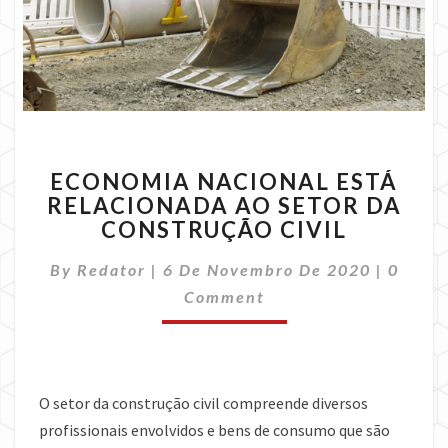
ECONOMIA
ECONOMIA NACIONAL ESTÁ
NACIONAL
RELACIONADA AO SETOR DA
ESTÁ
CONSTRUÇÃO CIVIL
RELACIONADA
AO
Comme
By
Redator
|
6 De Novembro De 2020
SETOR
|
0
DA
Comment
CONSTRUÇÃO
CIVIL
O setor da construção civil compreende diversos
profissionais envolvidos e bens de consumo que são