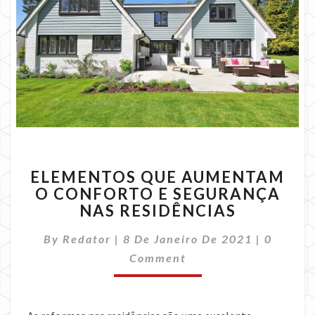
ELEMENTOS
ELEMENTOS QUE AUMENTAM
QUE
O CONFORTO E SEGURANÇA
AUMENTAM
NAS RESIDÊNCIAS
O
CONFORTO
Commen
By
Redator
|
8 De Janeiro De 2021
E
|
0
SEGURANÇA
Comment
NAS
RESIDÊNCIAS