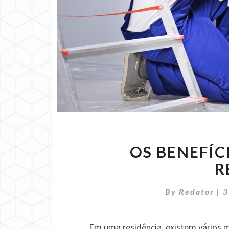
OS BENEFÍ
R
By
Redator
|
3
Em uma residência, existem vários m