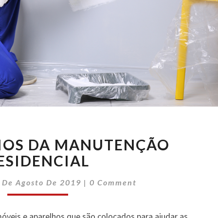
OS
CIOS DA MANUTENÇÃO
BENEFÍCIOS
DA
ESIDENCIAL
MANUTENÇÃO
Comments
RESIDENCIAL
 De Agosto De 2019
|
0 Comment
óveis e aparelhos que são colocados para ajudar as