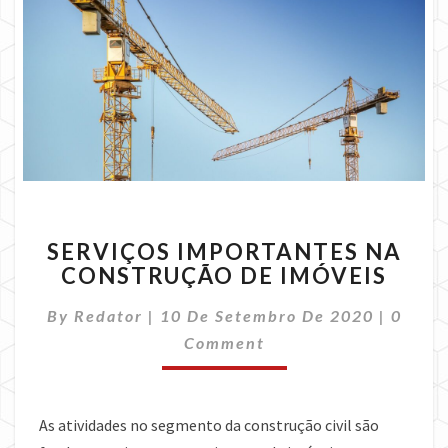
SERVIÇOS
SERVIÇOS IMPORTANTES NA
IMPORTANTES
CONSTRUÇÃO DE IMÓVEIS
NA
CONSTRUÇÃO
Comme
By
Redator
|
10 De Setembro De 2020
|
0
DE
IMÓVEIS
Comment
As atividades no segmento da construção civil são