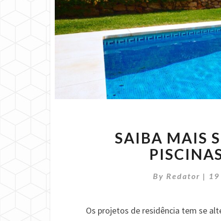
SAIBA MAIS 
PISCINA
By
Redator
|
19
Os projetos de residência tem se al