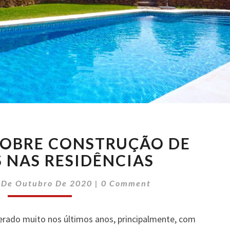
SAIBA
SOBRE CONSTRUÇÃO DE
MAIS
SOBRE
S NAS RESIDÊNCIAS
CONSTRUÇÃO
Comments
DE
 De Outubro De 2020
|
0 Comment
PISCINAS
NAS
terado muito nos últimos anos, principalmente, com
RESIDÊNCIAS