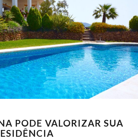
TER
INA PODE VALORIZAR SUA
UMA
PISCINA
ESIDÊNCIA