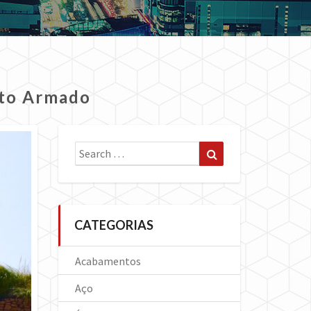
eto Armado
Search
Search
for:
CATEGORIAS
Acabamentos
Aço