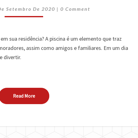
PODE
Comments
VALORIZAR
De Setembro De 2020
|
0 Comment
SUA
RESIDÊNCIA
em sua residência? A piscina é um elemento que traz
moradores, assim como amigos e familiares. Em um dia
e divertir.
Read More
Read More