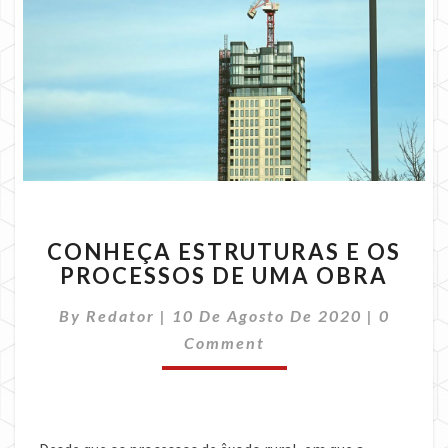
CONHEÇA
CONHEÇA ESTRUTURAS E OS
ESTRUTURAS
PROCESSOS DE UMA OBRA
E
OS
Commen
By
Redator
|
10 De Agosto De 2020
|
0
PROCESSOS
DE
Comment
UMA
OBRA