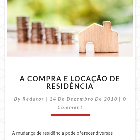
A
A COMPRA E LOCAÇÃO DE
COMPRA
RESIDÊNCIA
E
LOCAÇÃO
Comme
By
Redator
|
14 De Dezembro De 2018
|
0
DE
RESIDÊNCIA
Comment
A mudança de residência pode oferecer diversas