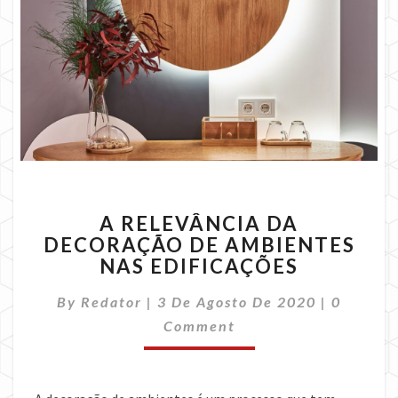
A
A RELEVÂNCIA DA
RELEVÂNCIA
DECORAÇÃO DE AMBIENTES
DA
NAS EDIFICAÇÕES
DECORAÇÃO
DE
Commen
By
Redator
|
3 De Agosto De 2020
AMBIENTES
|
0
NAS
Comment
EDIFICAÇÕES