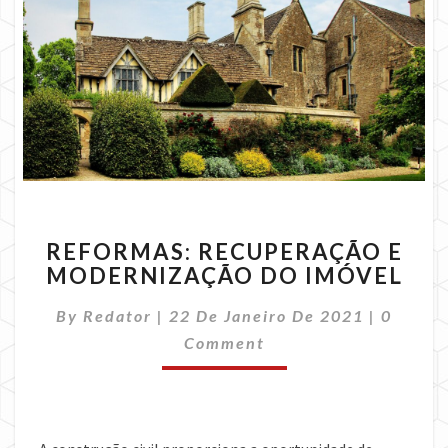
REFORMAS:
REFORMAS: RECUPERAÇÃO E
RECUPERAÇÃO
MODERNIZAÇÃO DO IMÓVEL
E
MODERNIZAÇÃO
Commen
By
Redator
|
22 De Janeiro De 2021
|
0
DO
IMÓVEL
Comment