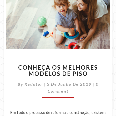
CONHEÇA
CONHEÇA OS MELHORES
OS
MODELOS DE PISO
MELHORES
MODELOS
Comment
By
Redator
|
3 De Junho De 2019
|
0
DE
PISO
Comment
Em todo o processo de reforma e construção, existem