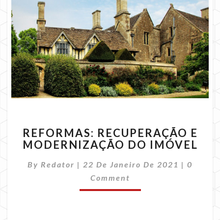
REFORMAS:
REFORMAS: RECUPERAÇÃO E
RECUPERAÇÃO
MODERNIZAÇÃO DO IMÓVEL
E
MODERNIZAÇÃO
Commen
By
Redator
|
22 De Janeiro De 2021
|
0
DO
IMÓVEL
Comment