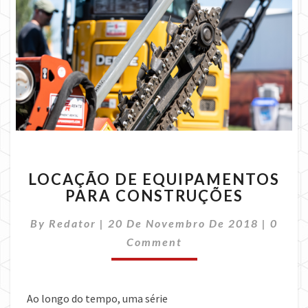
LOCAÇÃO
LOCAÇÃO DE EQUIPAMENTOS
DE
PARA CONSTRUÇÕES
EQUIPAMENTOS
PARA
Comme
By
Redator
|
20 De Novembro De 2018
|
0
CONSTRUÇÕES
Comment
Ao longo do tempo, uma série