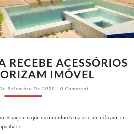
ÁREA
A RECEBE ACESSÓRIOS
EXTERNA
RECEBE
LORIZAM IMÓVEL
ACESSÓRIOS
QUE
Comments
 De Setembro De 2020
|
0 Comment
VALORIZAM
IMÓVEL
m espaço em que os moradores mais se identificam ou
ompanhado.