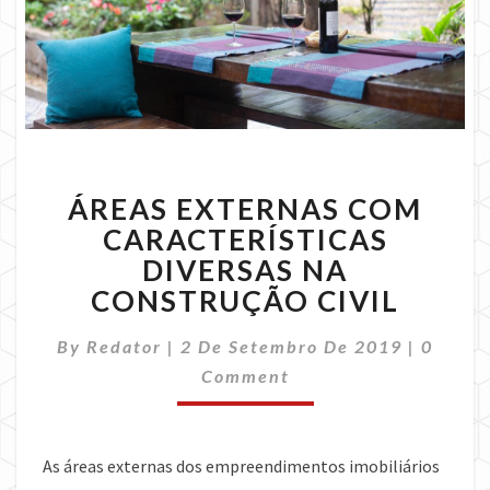
ÁREAS
ÁREAS EXTERNAS COM
EXTERNAS
COM
CARACTERÍSTICAS
CARACTERÍSTICAS
DIVERSAS NA
DIVERSAS
CONSTRUÇÃO CIVIL
NA
CONSTRUÇÃO
Comme
By
Redator
|
2 De Setembro De 2019
|
0
CIVIL
Comment
As áreas externas dos empreendimentos imobiliários