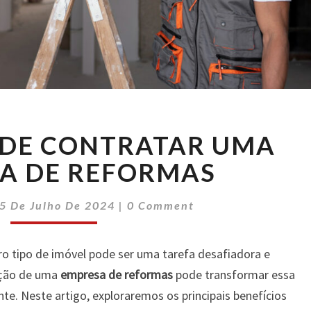
BENEFÍCIOS
 DE CONTRATAR UMA
DE
CONTRATAR
A DE REFORMAS
UMA
EMPRESA
Comments
5 De Julho De 2024
|
0 Comment
DE
REFORMAS
o tipo de imóvel pode ser uma tarefa desafiadora e
ação de uma
empresa de reformas
pode transformar essa
nte. Neste artigo, exploraremos os principais benefícios