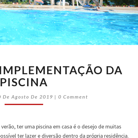
DICAS
 IMPLEMENTAÇÃO DA
PARA
IMPLEMENTAÇÃO
PISCINA
DA
PISCINA
Comments
0 De Agosto De 2019
|
0 Comment
 verão, ter uma piscina em casa é o desejo de muitas
ossível ter lazer e diversão dentro da própria residência.