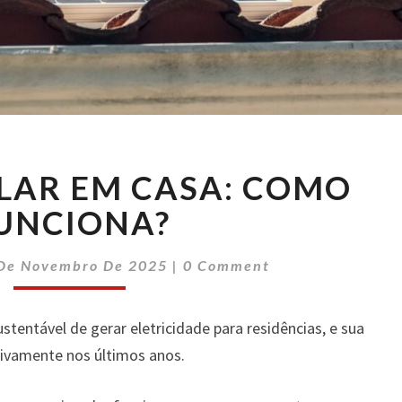
ENERGIA
LAR EM CASA: COMO
SOLAR
EM
UNCIONA?
CASA:
COMO
Comments
De Novembro De 2025
|
0 Comment
FUNCIONA?
tentável de gerar eletricidade para residências, e sua
tivamente nos últimos anos.