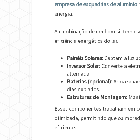
empresa de esquadrias de alumínio
p
energia.
A combinação de um bom sistema so
eficiência energética do lar.
Painéis Solares:
Captam a luz so
Inversor Solar:
Converte a eletr
alternada.
Baterias (opcional):
Armazenam e
dias nublados.
Estruturas de Montagem:
Mantê
Esses componentes trabalham em con
otimizada, permitindo que os morado
eficiente.