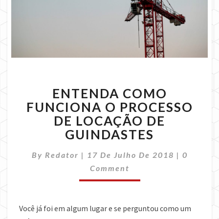
ENTENDA
ENTENDA COMO
COMO
FUNCIONA
FUNCIONA O PROCESSO
O
DE LOCAÇÃO DE
PROCESSO
GUINDASTES
DE
LOCAÇÃO
Commen
By
Redator
|
17 De Julho De 2018
|
0
DE
GUINDASTES
Comment
Você já foi em algum lugar e se perguntou como um