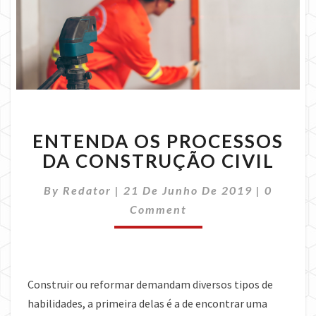
ENTENDA
ENTENDA OS PROCESSOS
OS
PROCESSOS
DA CONSTRUÇÃO CIVIL
DA
CONSTRUÇÃO
Commen
By
Redator
|
21 De Junho De 2019
|
0
CIVIL
Comment
Construir ou reformar demandam diversos tipos de
habilidades, a primeira delas é a de encontrar uma