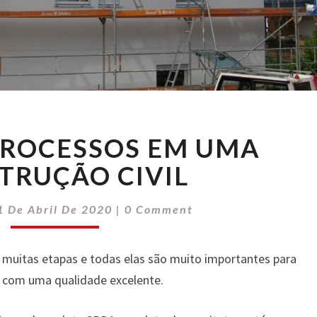
ETAPAS
PROCESSOS EM UMA
E
PROCESSOS
TRUÇÃO CIVIL
EM
UMA
Comments
1 De Abril De 2020
|
0 Comment
CONSTRUÇÃO
CIVIL
 muitas etapas e todas elas são muito importantes para
e com uma qualidade excelente.