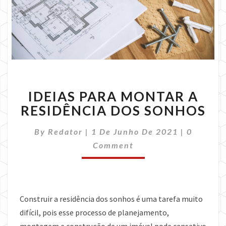
IDEIAS
IDEIAS PARA MONTAR A
PARA
MONTAR
RESIDÊNCIA DOS SONHOS
A
RESIDÊNCIA
Comment
By
Redator
|
1 De Junho De 2021
|
0
DOS
Comment
SONHOS
Construir a residência dos sonhos é uma tarefa muito
difícil, pois esse processo de planejamento,