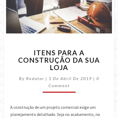
ITENS
ITENS PARA A
PARA
A
CONSTRUÇÃO DA SUA
CONSTRUÇÃO
LOJA
DA
SUA
Comment
By
Redator
|
1 De Abril De 2019
|
0
LOJA
Comment
A construção de um projeto comercial exige um
planejamento detalhado. Seja no acabamento, na