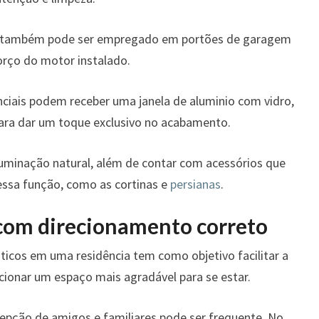
nio também pode ser empregado em portões de garagem
rço do motor instalado.
enciais podem receber uma janela de aluminio com vidro,
para dar um toque exclusivo no acabamento.
iluminação natural, além de contar com acessórios que
essa função, como as cortinas e
persianas
.
 com direcionamento correto
cos em uma residência tem como objetivo facilitar a
ionar um espaço mais agradável para se estar.
ecepção de amigos e familiares pode ser frequente. No