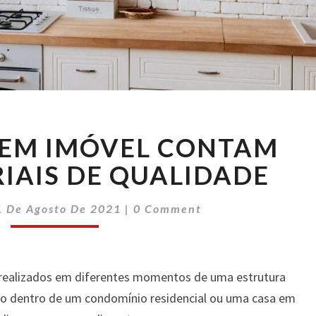
MUDANÇAS
EM IMÓVEL CONTAM
EM
IMÓVEL
IAIS DE QUALIDADE
CONTAM
COM
Comments
1 De Agosto De 2021
|
0 Comment
MATERIAIS
DE
QUALIDADE
 realizados em diferentes momentos de uma estrutura
to dentro de um condomínio residencial ou uma casa em