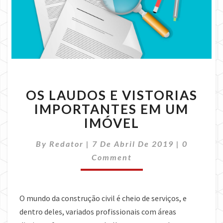
OS
OS LAUDOS E VISTORIAS
LAUDOS
E
IMPORTANTES EM UM
VISTORIAS
IMÓVEL
IMPORTANTES
EM
Comment
By
Redator
|
7 De Abril De 2019
|
0
UM
Comment
IMÓVEL
O mundo da construção civil é cheio de serviços, e
dentro deles, variados profissionais com áreas