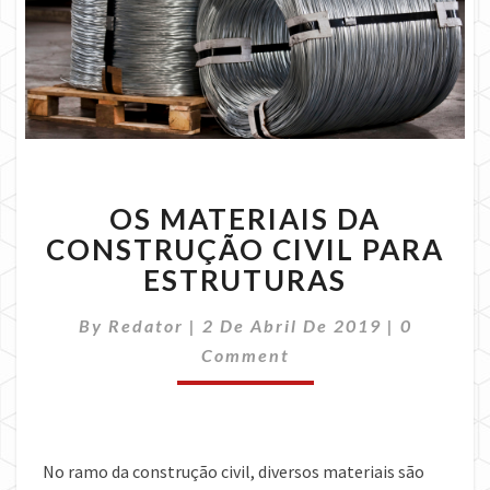
OS
OS MATERIAIS DA
MATERIAIS
DA
CONSTRUÇÃO CIVIL PARA
CONSTRUÇÃO
ESTRUTURAS
CIVIL
PARA
Comment
By
Redator
|
2 De Abril De 2019
|
0
ESTRUTURAS
Comment
No ramo da construção civil, diversos materiais são