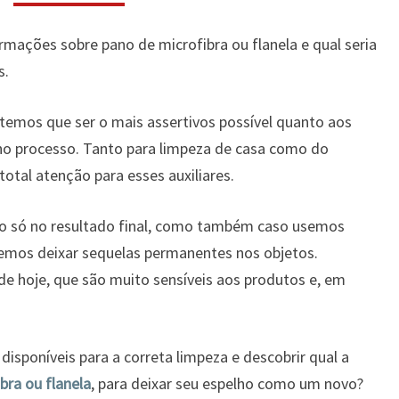
MELHOR
PARA
formações sobre
pano de microfibra ou flanela
e qual seria
LIMPAR
ESPELHO?
s.
temos que ser o mais assertivos possível quanto aos
 no processo. Tanto para limpeza de casa como do
otal atenção para esses auxiliares.
ão só no resultado final, como também caso usemos
emos deixar sequelas permanentes nos objetos.
e hoje, que são muito sensíveis aos produtos e, em
isponíveis para a correta limpeza e descobrir qual a
bra ou flanela
, para deixar seu espelho como um novo?