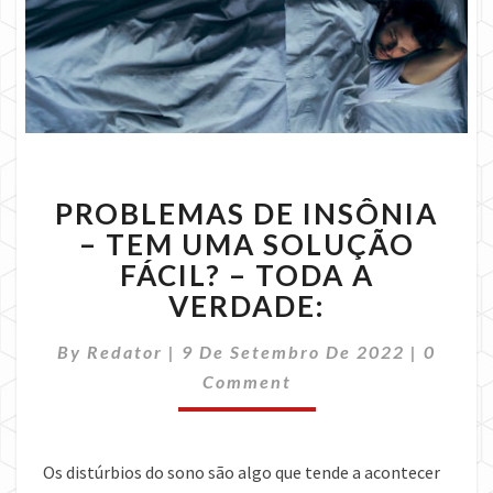
PROBLEMAS
PROBLEMAS DE INSÔNIA
DE
INSÔNIA
– TEM UMA SOLUÇÃO
–
FÁCIL? – TODA A
TEM
VERDADE:
UMA
SOLUÇÃO
Comme
By
Redator
|
9 De Setembro De 2022
|
0
FÁCIL?
–
Comment
TODA
A
VERDADE:
Os distúrbios do sono são algo que tende a acontecer