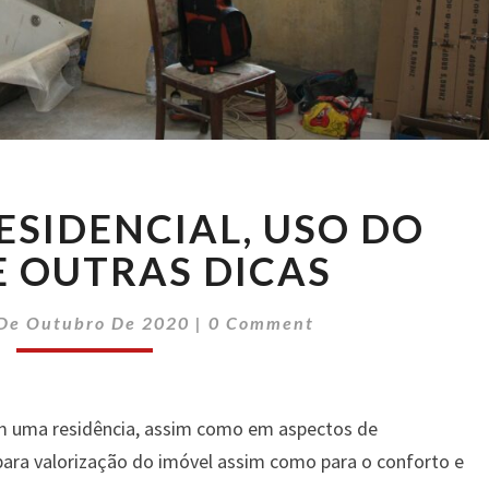
REFORMA
SIDENCIAL, USO DO
RESIDENCIAL,
USO
E OUTRAS DICAS
DO
GESSO
Comments
 De Outubro De 2020
|
0 Comment
E
OUTRAS
DICAS
 uma residência, assim como em aspectos de
ara valorização do imóvel assim como para o conforto e