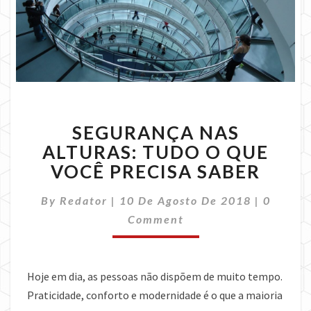
SEGURANÇA
SEGURANÇA NAS
NAS
ALTURAS:
ALTURAS: TUDO O QUE
TUDO
VOCÊ PRECISA SABER
O
QUE
Commen
By
Redator
|
10 De Agosto De 2018
|
0
VOCÊ
Comment
PRECISA
SABER
Hoje em dia, as pessoas não dispõem de muito tempo.
Praticidade, conforto e modernidade é o que a maioria