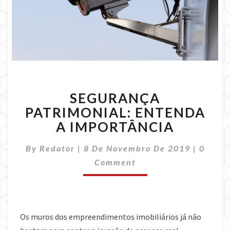
SEGURANÇA
SEGURANÇA
PATRIMONIAL:
ENTENDA
PATRIMONIAL: ENTENDA
A
A IMPORTÂNCIA
IMPORTÂNCIA
Comme
By
Redator
|
8 De Novembro De 2019
|
0
Comment
Os muros dos empreendimentos imobiliários já não