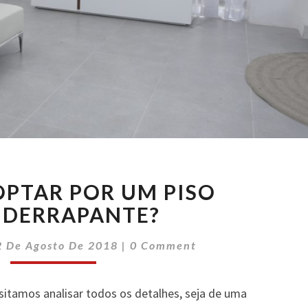
PORQUE
PTAR POR UM PISO
OPTAR
POR
IDERRAPANTE?
UM
Comments
PISO
2 De Agosto De 2018
|
0 Comment
ANTIDERRAPANTE?
itamos analisar todos os detalhes, seja de uma