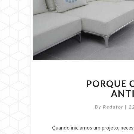
PORQUE O
ANT
By
Redator
|
2
Quando iniciamos um projeto, necess