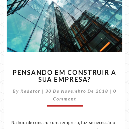
PENSANDO
PENSANDO EM CONSTRUIR A
EM
SUA EMPRESA?
CONSTRUIR
A
Comme
By
Redator
|
30 De Novembro De 2018
|
0
SUA
EMPRESA?
Comment
Na hora de construir uma empresa, faz-se necessário