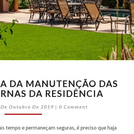
A
IA DA MANUTENÇÃO DAS
IMPORTÂNCIA
DA
ERNAS DA RESIDÊNCIA
MANUTENÇÃO
Comments
DAS
 De Outubro De 2019
|
0 Comment
ÁREAS
EXTERNAS
is tempo e permaneçam seguras, é preciso que haja
DA