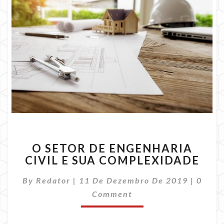
O
O SETOR DE ENGENHARIA
SETOR
CIVIL E SUA COMPLEXIDADE
DE
ENGENHARIA
Comme
By
Redator
|
11 De Dezembro De 2019
|
0
CIVIL
E
Comment
SUA
COMPLEXIDADE