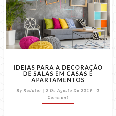
IDEIAS
IDEIAS PARA A DECORAÇÃO
PARA
DE SALAS EM CASAS E
A
APARTAMENTOS
DECORAÇÃO
DE
Commen
By
Redator
|
2 De Agosto De 2019
SALAS
|
0
EM
Comment
CASAS
E
APARTAMENTOS