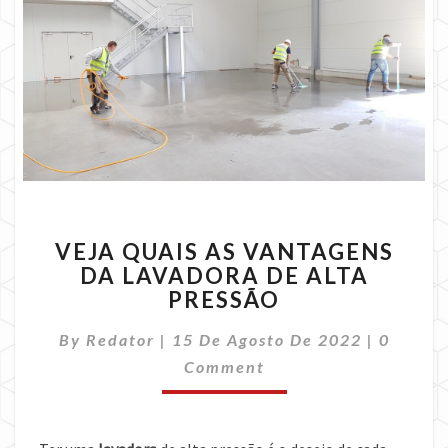
VEJA
VEJA QUAIS AS VANTAGENS
QUAIS
DA LAVADORA DE ALTA
AS
PRESSÃO
VANTAGENS
DA
Commen
By
Redator
|
15 De Agosto De 2022
LAVADORA
|
0
DE
Comment
ALTA
PRESSÃO