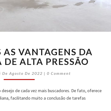
VEJA
S AS VANTAGENS DA
QUAIS
AS
 DE ALTA PRESSÃO
VANTAGENS
DA
Comments
5 De Agosto De 2022
|
0 Comment
LAVADORA
DE
ALTA
o desejo de cada vez mais buscadores. De fato, oferece
PRESSÃO
diana, facilitando muito a conclusão de tarefas