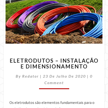
ELETRODUTOS
ELETRODUTOS – INSTALAÇÃO
–
E DIMENSIONAMENTO
INSTALAÇÃO
E
Commen
By
Redator
|
23 De Julho De 2020
|
0
DIMENSIONAMENTO
Comment
Os eletrodutos são elementos fundamentais para o