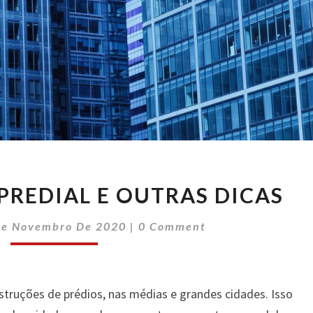
MANUTENÇÃO
REDIAL E OUTRAS DICAS
PREDIAL
E
Comments
De Novembro De 2020
|
0 Comment
OUTRAS
DICAS
ruções de prédios, nas médias e grandes cidades. Isso