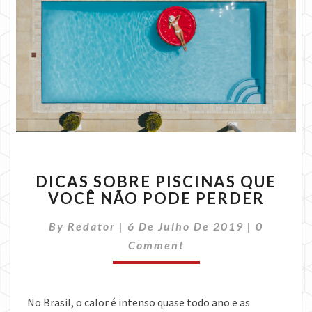
DICAS
DICAS SOBRE PISCINAS QUE
SOBRE
VOCÊ NÃO PODE PERDER
PISCINAS
QUE
Comment
By
Redator
|
6 De Julho De 2019
|
0
VOCÊ
NÃO
Comment
PODE
PERDER
No Brasil, o calor é intenso quase todo ano e as