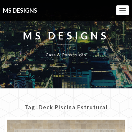
MS DESIGNS
Togg
Navi
MS DESIGNS
Casa & Construção
Tag:
Deck Piscina Estrutural