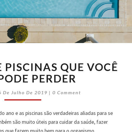
DICAS
 PISCINAS QUE VOCÊ
SOBRE
PISCINAS
PODE PERDER
QUE
VOCÊ
Comments
6 De Julho De 2019
|
0 Comment
NÃO
PODE
PERDER
do ano e as piscinas são verdadeiras aliadas para se
ambém são muito úteis para cuidar da saúde, fazer
ades que fazem muito bem para o organismo.