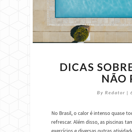
DICAS SOBRE
NÃO 
By
Redator
|
No Brasil, o calor é intenso quase to
refrescar. Além disso, as piscinas t
exercícios e diversas outras ativid